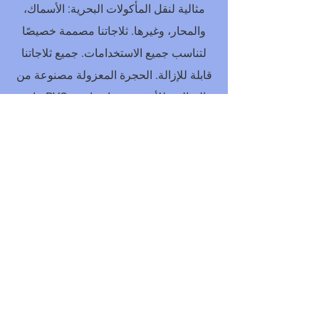
مثالية لنقل المأكولات البحرية: الأسماك،
والمحار، وغيرها. ثلاجاتنا مصممة خصيصًا
لتناسب جميع الاستخدامات. جميع ثلاجاتنا
قابلة للإزالة. الحجرة المعزولة مصنوعة من
مادة PVC الصالحة للأغذية بجدران ناعمة
لتنظيف مثالي. جميع الثلاجات مصممة
حسب الطلب. صنع في فرنسا.