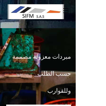
مبردات معزولة مصممة
حسب الطلب
وللقوارب